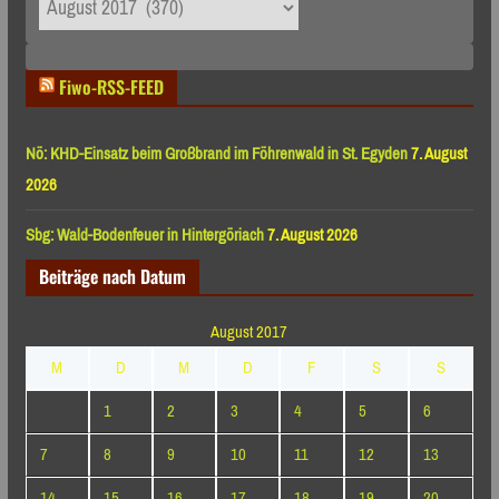
nach
Monaten
Fiwo-RSS-FEED
Nö: KHD-Einsatz beim Großbrand im Föhrenwald in St. Egyden
7. August
2026
Sbg: Wald-Bodenfeuer in Hintergöriach
7. August 2026
Beiträge nach Datum
August 2017
M
D
M
D
F
S
S
1
2
3
4
5
6
7
8
9
10
11
12
13
14
15
16
17
18
19
20