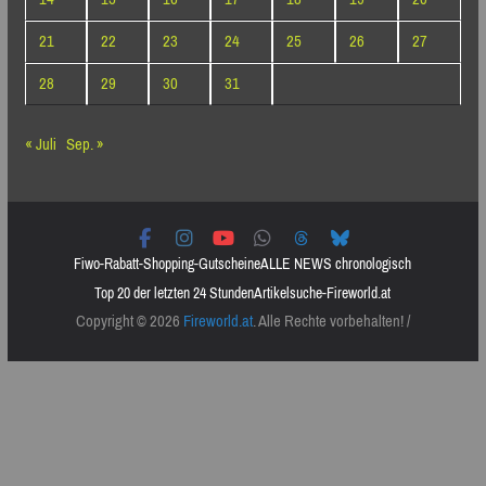
21
22
23
24
25
26
27
28
29
30
31
« Juli
Sep. »
Fiwo-Rabatt-Shopping-Gutscheine
ALLE NEWS chronologisch
Top 20 der letzten 24 Stunden
Artikelsuche-Fireworld.at
Copyright © 2026
Fireworld.at
. Alle Rechte vorbehalten! /