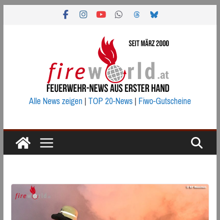
Zum
Inhalt
springen
Alle News zeigen
|
TOP 20-News
|
Fiwo-Gutscheine