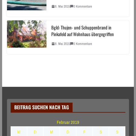
8. Mai 2015
0 Kommentare
Bgld: Thujen- und Schuppenbrand in
Pinkafeld auf Wohnhaus übergegriffen
8. Mai 2015
0 Kommentare
BEITRAG SUCHEN NACH TAG
Februar 2019
M
D
M
D
F
S
S