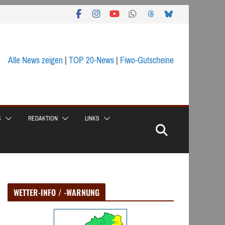
Alle News zeigen
|
TOP 20-News
|
Fiwo-Gutscheine
S
REDAKTION
LINKS
WETTER-INFO / -WARNUNG