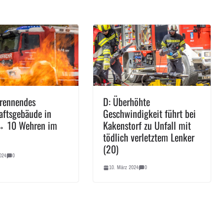
rennendes
D: Überhöhte
aftsgebäude in
Geschwindigkeit führt bei
→ 10 Wehren im
Kakenstorf zu Unfall mit
tödlich verletztem Lenker
(20)
024
0
10. März 2024
0