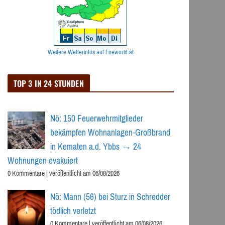
Weitere Wetterinfos auf Fireworld.at
TOP 3 IN 24 STUNDEN
Nö: 150 Feuerwehrmitglieder
bekämpfen Wohnanlagen-Großbrand
in Kematen a.d. Ybbs → 24
Wohnungen evakuiert
0 Kommentare
|
veröffentlicht am 06/08/2026
Nö: Mann (56) bei Sturz in Schredder
tödlich verletzt
0 Kommentare
|
veröffentlicht am 06/08/2026