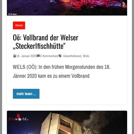
BRAND
Oö: Vollbrand der Welser
„Steckerlfischhütte"
18. Januar 2020
0 Kommentare
Gewerbebrand
,
Wels
WELS (OÖ): In den frühen Morgenstunden des 18.
Jänner 2020 kam es zu einem Vollbrand
mehr lesen ...