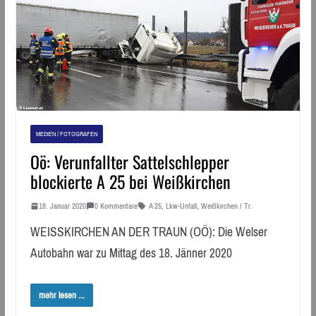
MEDIEN / FOTOGRAFEN
Oö: Verunfallter Sattelschlepper
blockierte A 25 bei Weißkirchen
18. Januar 2020
0 Kommentare
A 25
,
Lkw-Unfall
,
Weißkirchen / Tr.
WEISSKIRCHEN AN DER TRAUN (OÖ): Die Welser
Autobahn war zu Mittag des 18. Jänner 2020
mehr lesen ...