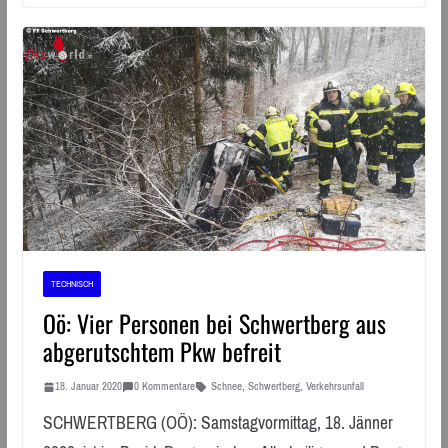
TECHNISCH
Oö: Vier Personen bei Schwertberg aus
abgerutschtem Pkw befreit
18. Januar 2020
0 Kommentare
Schnee
,
Schwertberg
,
Verkehrsunfall
SCHWERTBERG (OÖ): Samstagvormittag, 18. Jänner