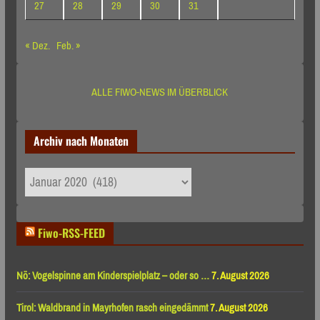
27
28
29
30
31
« Dez.
Feb. »
ALLE FIWO-NEWS IM ÜBERBLICK
Archiv nach Monaten
Archiv
nach
Monaten
Fiwo-RSS-FEED
Nö: Vogelspinne am Kinderspielplatz – oder so …
7. August 2026
Tirol: Waldbrand in Mayrhofen rasch eingedämmt
7. August 2026