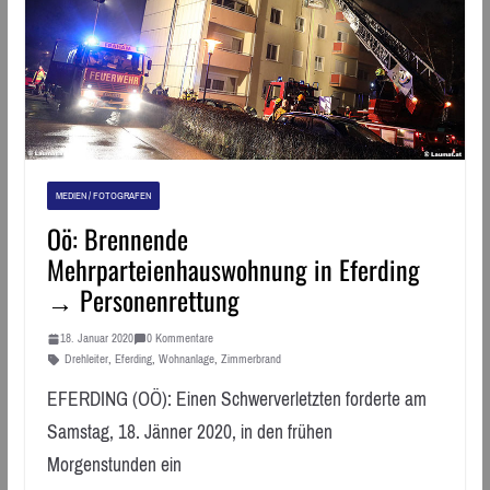
MEDIEN / FOTOGRAFEN
Oö: Brennende
Mehrparteienhauswohnung in Eferding
→ Personenrettung
18. Januar 2020
0 Kommentare
Drehleiter
,
Eferding
,
Wohnanlage
,
Zimmerbrand
EFERDING (OÖ): Einen Schwerverletzten forderte am
Samstag, 18. Jänner 2020, in den frühen
Morgenstunden ein