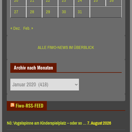
20
21
22
23
24
25
26
27
28
29
30
31
« Dez.
Feb. »
ALLE FIWO-NEWS IM ÜBERBLICK
Archiv nach Monaten
Archiv
nach
Monaten
Fiwo-RSS-FEED
Nö: Vogelspinne am Kinderspielplatz – oder so …
7. August 2026