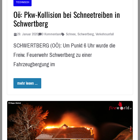
TECHNISCH
Oö: Pkw-Kollision bei Schneetreiben in
Schwertberg
29. Januar 2020
0 Kommentare
Schnee
,
Schwertberg
,
Verkehrsunfall
SCHWERTBERG (OÖ): Um Punkt 6 Uhr wurde die
Freiw. Feuerwehr Schwertberg zu einer
Fahrzeugbergung im
mehr lesen ...