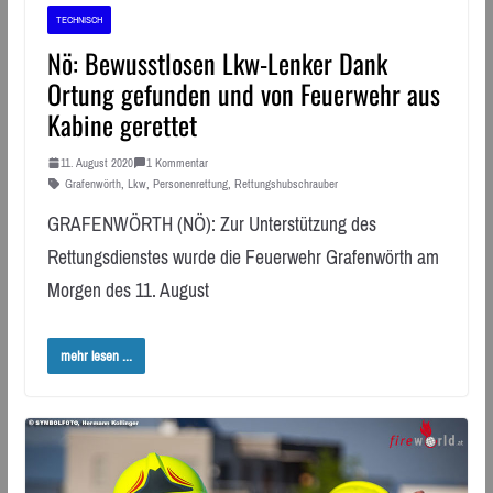
TECHNISCH
Nö: Bewusstlosen Lkw-Lenker Dank
Ortung gefunden und von Feuerwehr aus
Kabine gerettet
11. August 2020
1 Kommentar
Grafenwörth
,
Lkw
,
Personenrettung
,
Rettungshubschrauber
GRAFENWÖRTH (NÖ): Zur Unterstützung des
Rettungsdienstes wurde die Feuerwehr Grafenwörth am
Morgen des 11. August
mehr lesen ...