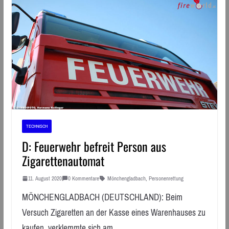
TECHNISCH
D: Feuerwehr befreit Person aus
Zigarettenautomat
11. August 2020
0 Kommentare
Mönchengladbach
,
Personenrettung
MÖNCHENGLADBACH (DEUTSCHLAND): Beim
Versuch Zigaretten an der Kasse eines Warenhauses zu
kaufen, verklemmte sich am