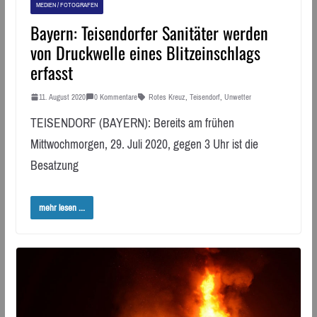
MEDIEN / FOTOGRAFEN
Bayern: Teisendorfer Sanitäter werden
von Druckwelle eines Blitzeinschlags
erfasst
11. August 2020
0 Kommentare
Rotes Kreuz
,
Teisendorf
,
Unwetter
TEISENDORF (BAYERN): Bereits am frühen
Mittwochmorgen, 29. Juli 2020, gegen 3 Uhr ist die
Besatzung
mehr lesen ...