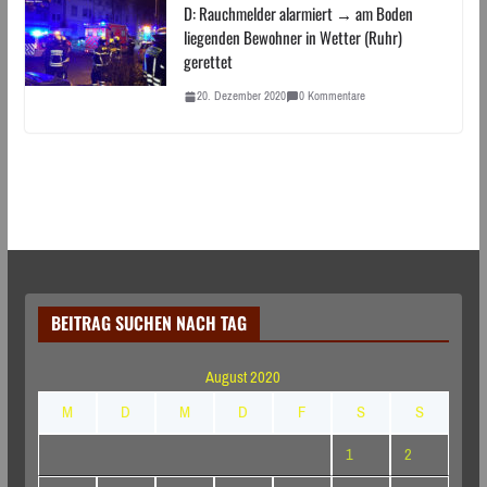
D: Rauchmelder alarmiert → am Boden
liegenden Bewohner in Wetter (Ruhr)
gerettet
20. Dezember 2020
0 Kommentare
BEITRAG SUCHEN NACH TAG
August 2020
M
D
M
D
F
S
S
1
2