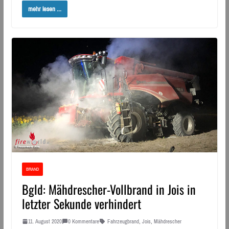
mehr lesen ...
BRAND
Bgld: Mähdrescher-Vollbrand in Jois in
letzter Sekunde verhindert
11. August 2020
0 Kommentare
Fahrzeugbrand
,
Jois
,
Mähdrescher