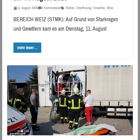
11. August 2020
0 Kommentare
Ratten
,
Überflutung
,
Unwetter
,
Weiz
BEREICH WEIZ (STMK): Auf Grund von Starkregen
und Gewittern kam es am Dienstag, 11. August
mehr lesen ...