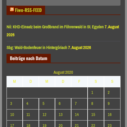
Monaten
Fiwo-RSS-FEED
Nö: KHD-Einsatz beim Großbrand im Föhrenwald in St. Egyden
7. August
2026
Sbg: Wald-Bodenfeuer in Hintergöriach
7. August 2026
Beiträge nach Datum
August 2020
M
D
M
D
F
S
S
1
2
3
4
5
6
7
8
9
10
11
12
13
14
15
16
17
18
19
20
21
22
23