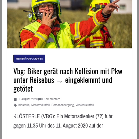
MEDIEN / FOTOGRAFEN
Vbg: Biker gerät nach Kollision mit Pkw
unter Reisebus → eingeklemmt und
getötet
11. August 2020
0 Kommentare
Klösterle
,
Motorradunfall
,
Personenbergung
,
Verkehrsunfall
KLÖSTERLE (VBG): Ein Motorradlenker (72) fuhr
gegen 11.35 Uhr des 11. August 2020 auf der