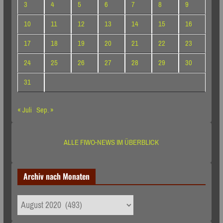
3
4
5
6
7
8
9
10
11
12
13
14
15
16
17
18
19
20
21
22
23
24
25
26
27
28
29
30
31
« Juli
Sep. »
ALLE FIWO-NEWS IM ÜBERBLICK
Archiv nach Monaten
Archiv
nach