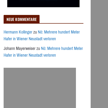
NEUE KOMMENTARE
Hermann Kollinger
zu
Nö: Mehrere hundert Meter
Hafer in Wiener Neustadt verloren
Johann Mayerweiser
zu
Nö: Mehrere hundert Meter
Hafer in Wiener Neustadt verloren