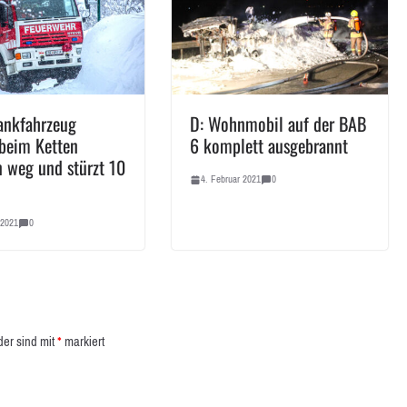
ankfahrzeug
D: Wohnmobil auf der BAB
 beim Ketten
6 komplett ausgebrannt
n weg und stürzt 10
4. Februar 2021
0
 2021
0
der sind mit
*
markiert