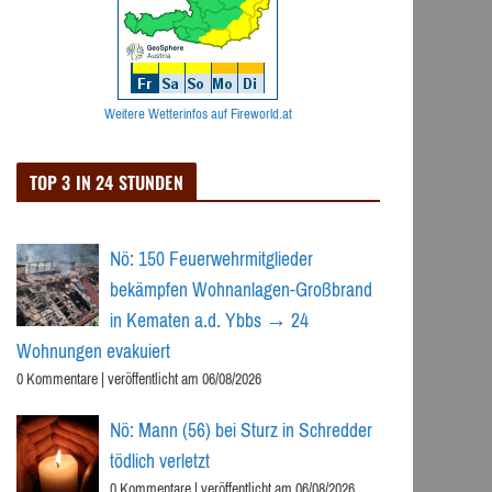
Weitere Wetterinfos auf Fireworld.at
TOP 3 IN 24 STUNDEN
Nö: 150 Feuerwehrmitglieder
bekämpfen Wohnanlagen-Großbrand
in Kematen a.d. Ybbs → 24
Wohnungen evakuiert
0 Kommentare
|
veröffentlicht am 06/08/2026
Nö: Mann (56) bei Sturz in Schredder
tödlich verletzt
0 Kommentare
|
veröffentlicht am 06/08/2026