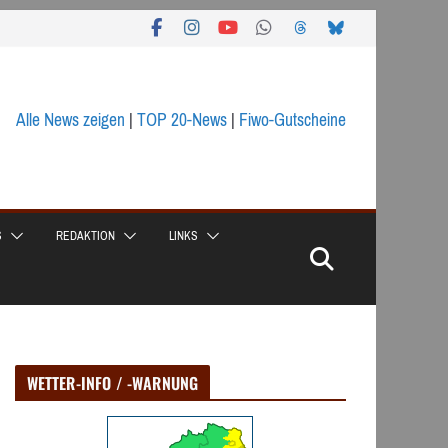
Alle News zeigen
|
TOP 20-News
|
Fiwo-Gutscheine
S
REDAKTION
LINKS
WETTER-INFO / -WARNUNG