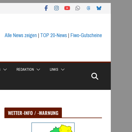
Alle News zeigen
|
TOP 20-News
|
Fiwo-Gutscheine
S
REDAKTION
LINKS
WETTER-INFO / -WARNUNG