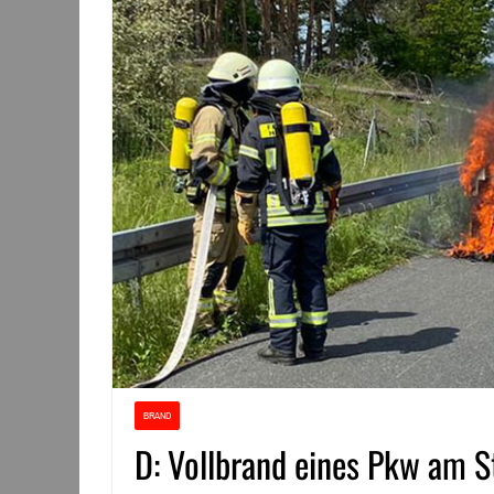
BRAND
D: Vollbrand eines Pkw am S