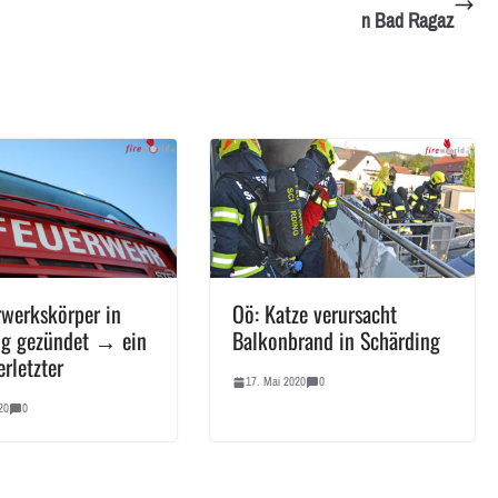
n Bad Ragaz
rwerkskörper in
Oö: Katze verursacht
g gezündet → ein
Balkonbrand in Schärding
erletzter
17. Mai 2020
0
20
0