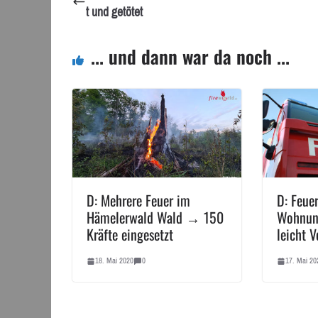
t und getötet
... und dann war da noch ...
D: Mehrere Feuer im
D: Feue
Hämelerwald Wald → 150
Wohnun
Kräfte eingesetzt
leicht V
18. Mai 2020
0
17. Mai 20