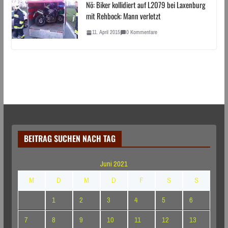
Nö: Biker kollidiert auf L2079 bei Laxenburg
mit Rehbock: Mann verletzt
11. April 2015
0 Kommentare
BEITRAG SUCHEN NACH TAG
Juni 2021
M
D
M
D
F
S
S
1
2
3
4
5
6
7
8
9
10
11
12
13