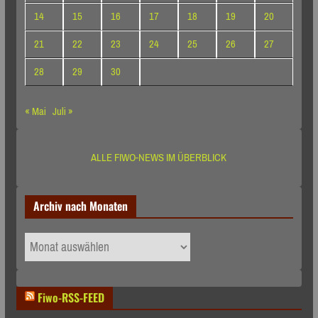
14
15
16
17
18
19
20
21
22
23
24
25
26
27
28
29
30
« Mai
Juli »
ALLE FIWO-NEWS IM ÜBERBLICK
Archiv nach Monaten
Archiv
nach
Monaten
Fiwo-RSS-FEED