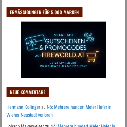
ERMÄSSIGUNGEN FÜR 5.000 MARKEN
NEUE KOMMENTARE
Hermann Kollinger
zu
Nö: Mehrere hundert Meter Hafer in
Wiener Neustadt verloren
Johann Mayerweiser
zu
Nö: Mehrere hundert Meter Hafer in