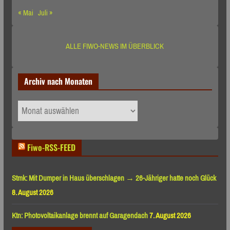
« Mai
Juli »
ALLE FIWO-NEWS IM ÜBERBLICK
Archiv nach Monaten
Archiv
nach
Monaten
Fiwo-RSS-FEED
Stmk: Mit Dumper in Haus überschlagen → 26-Jähriger hatte noch Glück
8. August 2026
Ktn: Photovoltaikanlage brennt auf Garagendach
7. August 2026