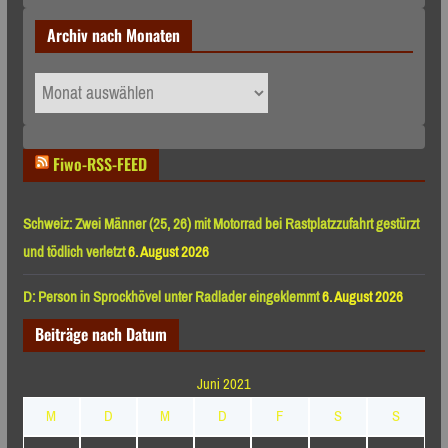
Archiv nach Monaten
Archiv
nach
Monaten
Fiwo-RSS-FEED
Schweiz: Zwei Männer (25, 26) mit Motorrad bei Rastplatzzufahrt gestürzt
und tödlich verletzt
6. August 2026
D: Person in Sprockhövel unter Radlader eingeklemmt
6. August 2026
Beiträge nach Datum
Juni 2021
M
D
M
D
F
S
S