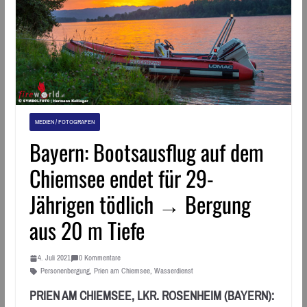
MEDIEN / FOTOGRAFEN
Bayern: Bootsausflug auf dem
Chiemsee endet für 29-
Jährigen tödlich → Bergung
aus 20 m Tiefe
4. Juli 2021
0 Kommentare
Personenbergung
,
Prien am Chiemsee
,
Wasserdienst
PRIEN AM CHIEMSEE, LKR. ROSENHEIM (BAYERN):