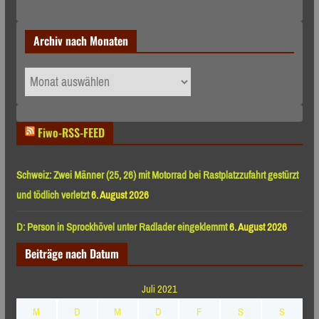
Archiv nach Monaten
Archiv
nach
Monaten
Fiwo-RSS-FEED
Schweiz: Zwei Männer (25, 26) mit Motorrad bei Rastplatzzufahrt gestürzt
und tödlich verletzt
6. August 2026
D: Person in Sprockhövel unter Radlader eingeklemmt
6. August 2026
Beiträge nach Datum
Juli 2021
M
D
M
D
F
S
S