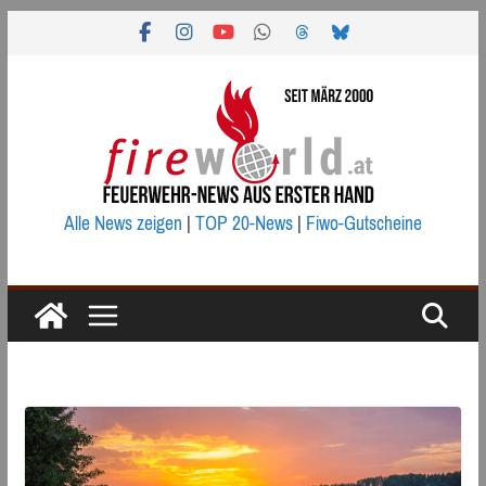
Zum
Inhalt
springen
Alle News zeigen
|
TOP 20-News
|
Fiwo-Gutscheine