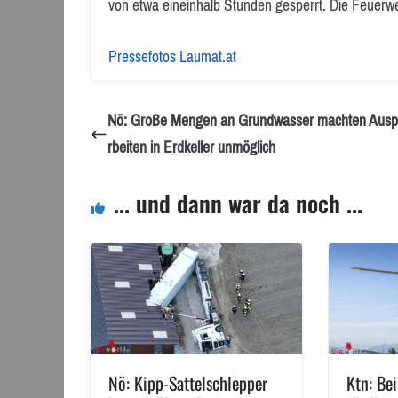
von etwa eineinhalb Stunden gesperrt. Die Feuerweh
Pressefotos Laumat.at
Nö: Große Mengen an Grundwasser machten Aus
rbeiten in Erdkeller unmöglich
... und dann war da noch ...
Nö: Kipp-Sattelschlepper
Ktn: Be