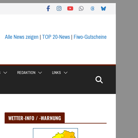
Alle News zeigen
|
TOP 20-News
|
Fiwo-Gutscheine
S
REDAKTION
LINKS
WETTER-INFO / -WARNUNG