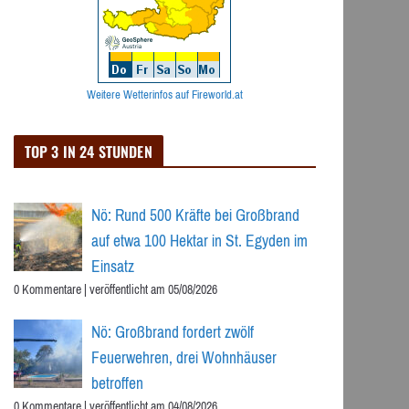
Weitere Wetterinfos auf Fireworld.at
TOP 3 IN 24 STUNDEN
Nö: Rund 500 Kräfte bei Großbrand
auf etwa 100 Hektar in St. Egyden im
Einsatz
0 Kommentare
|
veröffentlicht am 05/08/2026
Nö: Großbrand fordert zwölf
Feuerwehren, drei Wohnhäuser
betroffen
0 Kommentare
|
veröffentlicht am 04/08/2026