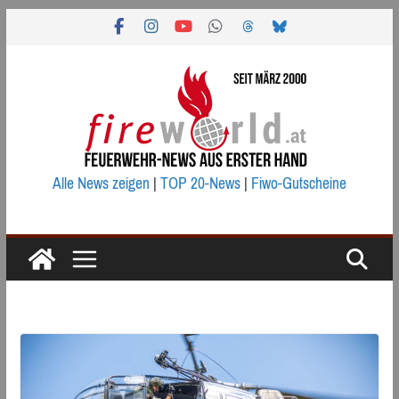
Zum
Inhalt
springen
Alle News zeigen
|
TOP 20-News
|
Fiwo-Gutscheine