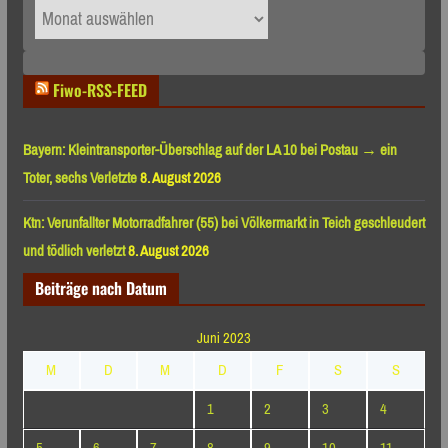
Archiv
nach
Monaten
Fiwo-RSS-FEED
Bayern: Kleintransporter-Überschlag auf der LA 10 bei Postau → ein
Toter, sechs Verletzte
8. August 2026
Ktn: Verunfallter Motorradfahrer (55) bei Völkermarkt in Teich geschleudert
und tödlich verletzt
8. August 2026
Beiträge nach Datum
Juni 2023
M
D
M
D
F
S
S
1
2
3
4