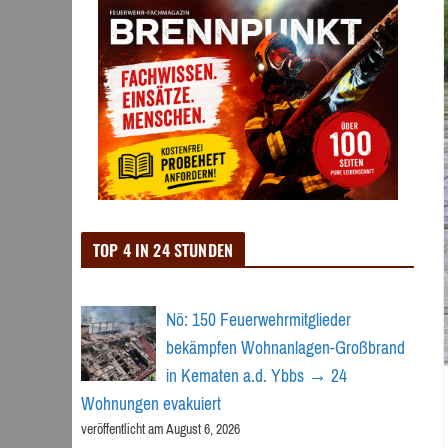
TOP 4 IN 24 STUNDEN
Nö: 150 Feuerwehrmitglieder
bekämpfen Wohnanlagen-Großbrand
in Kematen a.d. Ybbs → 24
Wohnungen evakuiert
veröffentlicht am August 6, 2026