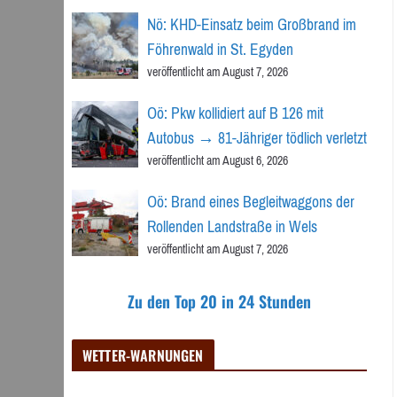
Nö: KHD-Einsatz beim Großbrand im
Föhrenwald in St. Egyden
veröffentlicht am August 7, 2026
Oö: Pkw kollidiert auf B 126 mit
Autobus → 81-Jähriger tödlich verletzt
veröffentlicht am August 6, 2026
Oö: Brand eines Begleitwaggons der
Rollenden Landstraße in Wels
veröffentlicht am August 7, 2026
Zu den Top 20 in 24 Stunden
WETTER-WARNUNGEN