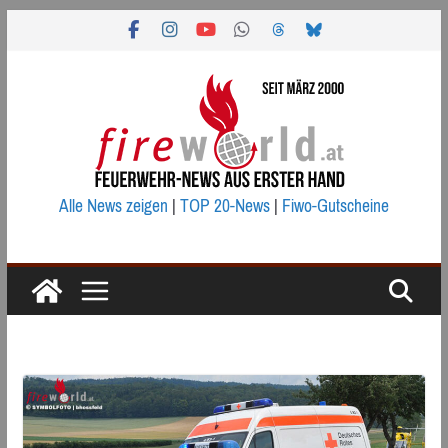
Zum
Inhalt
springen
Alle News zeigen
|
TOP 20-News
|
Fiwo-Gutscheine