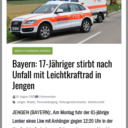
ABSEITS-FEUERWEHR | DIVERSES
Bayern: 17-Jähriger stirbt nach
Unfall mit Leichtkraftrad in
Jengen
19. August 2025
0 Kommentare
Jengen
,
Moped
,
Personenbergung
,
Rettungshubschrauber
,
Verkehrsunfall
JENGEN (BAYERN):. Am Montag fuhr der 61-jährige
Lenker eines Lkw mit Anhänger gegen 12:20 Uhr in der