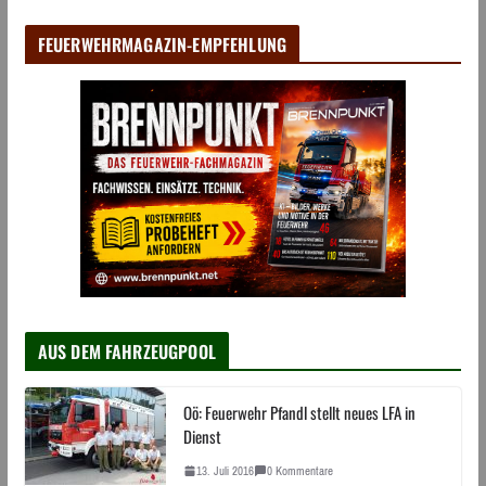
FEUERWEHRMAGAZIN-EMPFEHLUNG
AUS DEM FAHRZEUGPOOL
Oö: Feuerwehr Pfandl stellt neues LFA in
Dienst
13. Juli 2016
0 Kommentare