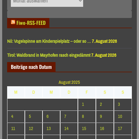
nach
Monaten
Fiwo-RSS-FEED
Nö: Vogelspinne am Kinderspielplatz – oder so …
7. August 2026
Tirol: Waldbrand in Mayrhofen rasch eingedämmt
7. August 2026
Beiträge nach Datum
August 2025
M
D
M
D
F
S
S
1
2
3
4
5
6
7
8
9
10
11
12
13
14
15
16
17