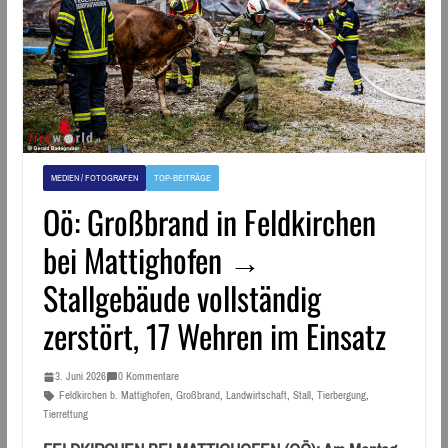
MEDIEN / FOTOGRAFEN
TOP-BEITRÄGE
Oö: Großbrand in Feldkirchen
bei Mattighofen →
Stallgebäude vollständig
zerstört, 17 Wehren im Einsatz
3. Juni 2026
0 Kommentare
Feldkirchen b. Mattighofen
,
Großbrand
,
Landwirtschaft
,
Stall
,
Tierbergung
,
Tierrettung