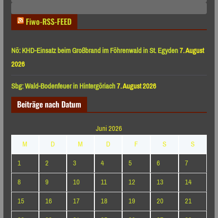
Monaten
Fiwo-RSS-FEED
Nö: KHD-Einsatz beim Großbrand im Föhrenwald in St. Egyden
7. August
2026
Sbg: Wald-Bodenfeuer in Hintergöriach
7. August 2026
Beiträge nach Datum
Juni 2026
M
D
M
D
F
S
S
1
2
3
4
5
6
7
8
9
10
11
12
13
14
15
16
17
18
19
20
21