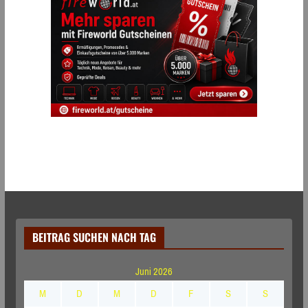
BEITRAG SUCHEN NACH TAG
Juni 2026
M
D
M
D
F
S
S