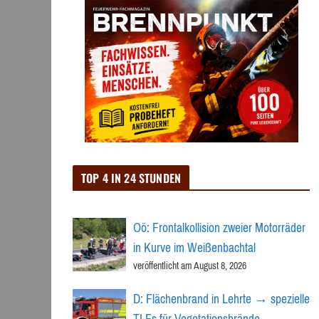
TOP 4 IN 24 STUNDEN
Oö: Frontalkollision zweier Motorräder
in Kurve im Weißenbachtal
veröffentlicht am August 8, 2026
D: Flächenbrand in Lehrte → spezielle
TLFs für Vegetationsbrände