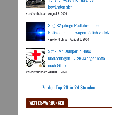
bewährten sich
veröffentlicht am August 8, 2026
Sbg: 32-jährige Radfahrerin bei
Kollision mit Lastwagen tödlich verletzt
veröffentlicht am August 8, 2026
Stmk: Mit Dumper in Haus
überschlagen → 26-Jähriger hatte
noch Glück
veröffentlicht am August 8, 2026
Zu den Top 20 in 24 Stunden
WETTER-WARNUNGEN