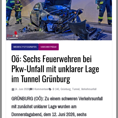
MEDIEN / FOTOGRAFEN
VIDEOBEITRÄGE
Oö: Sechs Feuerwehren bei
Pkw-Unfall mit unklarer Lage
im Tunnel Grünburg
14. Juni 2026
0 Kommentare
B 140
,
Grünburg
,
Tunnel
,
Verkehrsunfall
GRÜNBURG (OÖ): Zu einem schweren Verkehrsunfall
mit zunächst unklarer Lage wurden am
Donnerstagabend, dem 12. Juni 2026, sechs