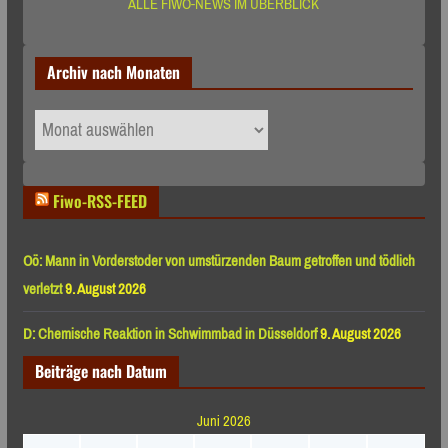
ALLE FIWO-NEWS IM ÜBERBLICK
Archiv nach Monaten
Archiv
nach
Monaten
Fiwo-RSS-FEED
Oö: Mann in Vorderstoder von umstürzenden Baum getroffen und tödlich
verletzt
9. August 2026
D: Chemische Reaktion in Schwimmbad in Düsseldorf
9. August 2026
Beiträge nach Datum
Juni 2026