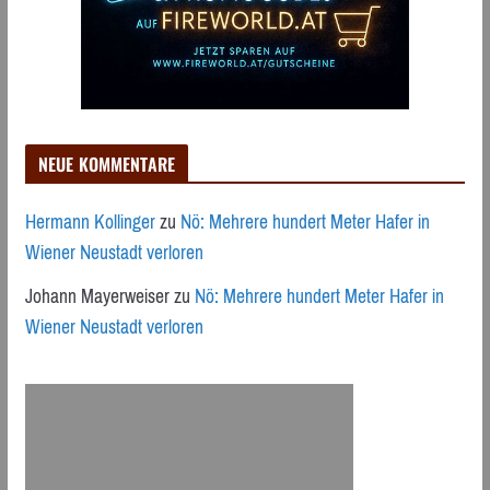
NEUE KOMMENTARE
Hermann Kollinger
zu
Nö: Mehrere hundert Meter Hafer in
Wiener Neustadt verloren
Johann Mayerweiser
zu
Nö: Mehrere hundert Meter Hafer in
Wiener Neustadt verloren