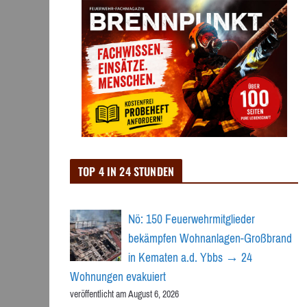
TOP 4 IN 24 STUNDEN
Nö: 150 Feuerwehrmitglieder
bekämpfen Wohnanlagen-Großbrand
in Kematen a.d. Ybbs → 24
Wohnungen evakuiert
veröffentlicht am August 6, 2026