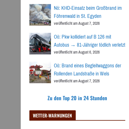
Nö: KHD-Einsatz beim Großbrand im
Föhrenwald in St. Egyden
veröffentlicht am August 7, 2026
Oö: Pkw kollidiert auf B 126 mit
Autobus → 81-Jähriger tödlich verletzt
veröffentlicht am August 6, 2026
Oö: Brand eines Begleitwaggons der
Rollenden Landstraße in Wels
veröffentlicht am August 7, 2026
Zu den Top 20 in 24 Stunden
WETTER-WARNUNGEN