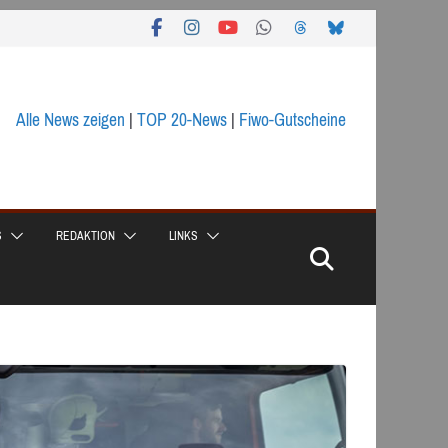
Alle News zeigen
|
TOP 20-News
|
Fiwo-Gutscheine
S
REDAKTION
LINKS