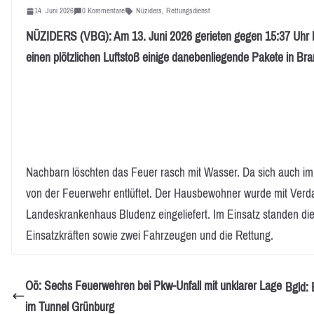
14. Juni 2026
0 Kommentare
Nüziders
,
Rettungsdienst
NÜZIDERS (VBG): Am 13. Juni 2026 gerieten gegen 15:37 Uhr bei
einen plötzlichen Luftstoß einige danebenliegende Pakete in Bra
Nachbarn löschten das Feuer rasch mit Wasser. Da sich auch i
von der Feuerwehr entlüftet. Der Hausbewohner wurde mit Verda
Landeskrankenhaus Bludenz eingeliefert. Im Einsatz standen die
Einsatzkräften sowie zwei Fahrzeugen und die Rettung.
Oö: Sechs Feuerwehren bei Pkw-Unfall mit unklarer Lage
Bgld: 
im Tunnel Grünburg