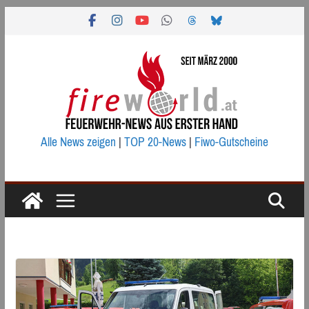
Zum
Inhalt
springen
Alle News zeigen
|
TOP 20-News
|
Fiwo-Gutscheine