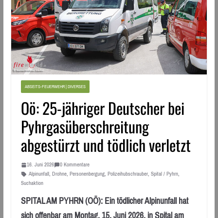
ABSEITS-FEUERWEHR | DIVERSES
Oö: 25-jähriger Deutscher bei
Pyhrgasüberschreitung
abgestürzt und tödlich verletzt
16. Juni 2026
0 Kommentare
Alpinunfall
,
Drohne
,
Personenbergung
,
Polizeihubschrauber
,
Spital / Pyhrn
,
Suchaktion
SPITAL AM PYHRN (OÖ): Ein tödlicher Alpinunfall hat
sich offenbar am Montag, 15. Juni 2026, in Spital am