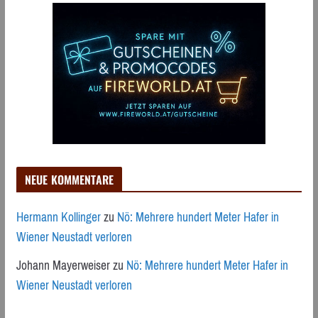
NEUE KOMMENTARE
Hermann Kollinger
zu
Nö: Mehrere hundert Meter Hafer in
Wiener Neustadt verloren
Johann Mayerweiser
zu
Nö: Mehrere hundert Meter Hafer in
Wiener Neustadt verloren