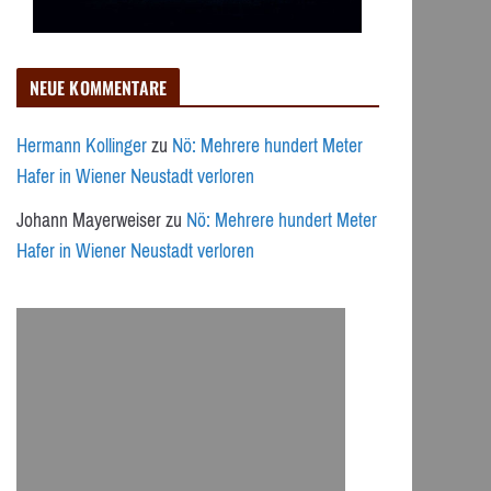
NEUE KOMMENTARE
Hermann Kollinger
zu
Nö: Mehrere hundert Meter
Hafer in Wiener Neustadt verloren
Johann Mayerweiser
zu
Nö: Mehrere hundert Meter
Hafer in Wiener Neustadt verloren