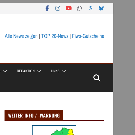
Alle News zeigen
|
TOP 20-News
|
Fiwo-Gutscheine
S
REDAKTION
LINKS
WETTER-INFO / -WARNUNG