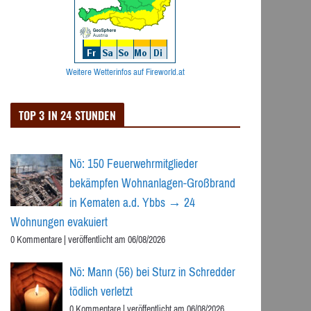
Weitere Wetterinfos auf Fireworld.at
TOP 3 IN 24 STUNDEN
Nö: 150 Feuerwehrmitglieder
bekämpfen Wohnanlagen-Großbrand
in Kematen a.d. Ybbs → 24
Wohnungen evakuiert
0 Kommentare
|
veröffentlicht am 06/08/2026
Nö: Mann (56) bei Sturz in Schredder
tödlich verletzt
0 Kommentare
|
veröffentlicht am 06/08/2026