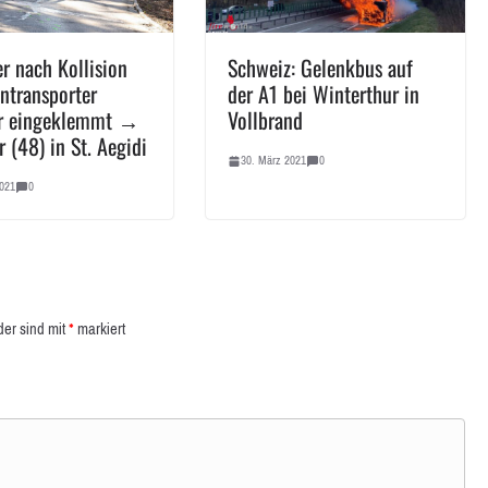
er nach Kollision
Schweiz: Gelenkbus auf
intransporter
der A1 bei Winterthur in
er eingeklemmt →
Vollbrand
r (48) in St. Aegidi
30. März 2021
0
021
0
der sind mit
*
markiert