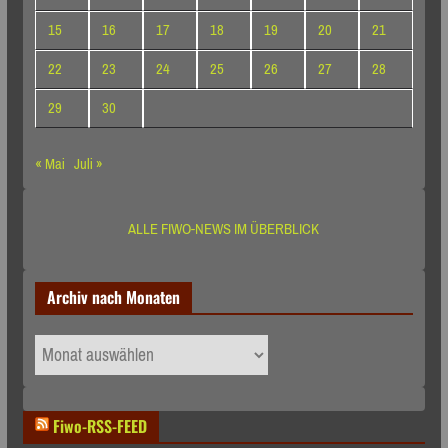
15
16
17
18
19
20
21
22
23
24
25
26
27
28
29
30
« Mai
Juli »
ALLE FIWO-NEWS IM ÜBERBLICK
Archiv nach Monaten
Archiv
nach
Monaten
Fiwo-RSS-FEED