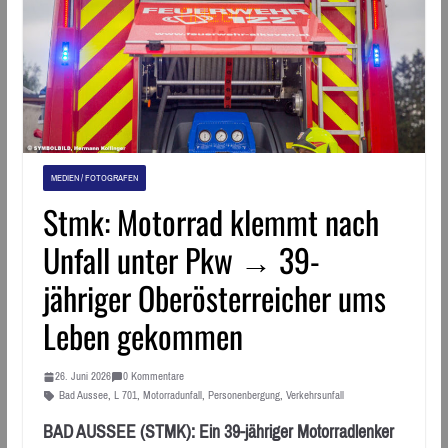
MEDIEN / FOTOGRAFEN
Stmk: Motorrad klemmt nach
Unfall unter Pkw → 39-
jähriger Oberösterreicher ums
Leben gekommen
26. Juni 2026
0 Kommentare
Bad Aussee
,
L 701
,
Motorradunfall
,
Personenbergung
,
Verkehrsunfall
BAD AUSSEE (STMK): Ein 39-jähriger Motorradlenker