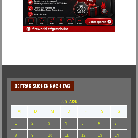
BEITRAG SUCHEN NACH TAG
Juni 2026
M
D
M
D
F
S
S
1
2
3
4
5
6
7
8
9
10
11
12
13
14