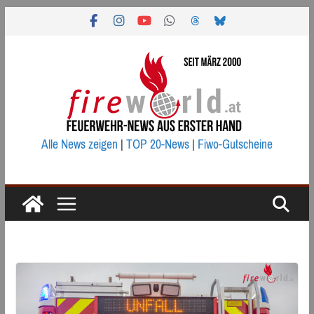
Zum
Inhalt
springen
Alle News zeigen
|
TOP 20-News
|
Fiwo-Gutscheine