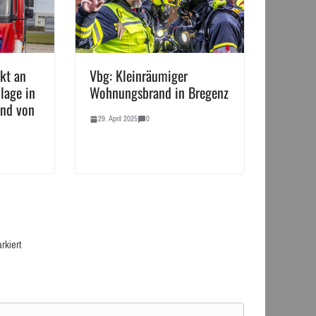
kt an
Vbg: Kleinräumiger
lage in
Wohnungsbrand in Bregenz
and von
29. April 2025
0
rkiert