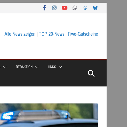
Alle News zeigen
|
TOP 20-News
|
Fiwo-Gutscheine
S
REDAKTION
LINKS