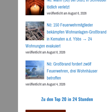
tödlich verletzt
veröffentlicht am August 6, 2026
Nö: 150 Feuerwehrmitglieder
bekämpfen Wohnanlagen-Großbrand
in Kematen a.d. Ybbs → 24
Wohnungen evakuiert
veröffentlicht am August 6, 2026
Nö: Großbrand fordert zwölf
Feuerwehren, drei Wohnhäuser
betroffen
veröffentlicht am August 4, 2026
Zu den Top 20 in 24 Stunden