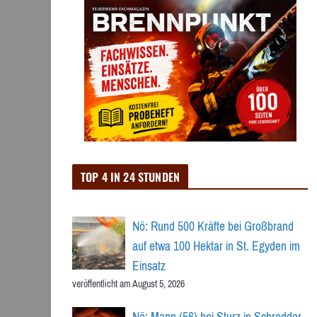
TOP 4 IN 24 STUNDEN
Nö: Rund 500 Kräfte bei Großbrand
auf etwa 100 Hektar in St. Egyden im
Einsatz
veröffentlicht am August 5, 2026
Nö: Mann (56) bei Sturz in Schredder