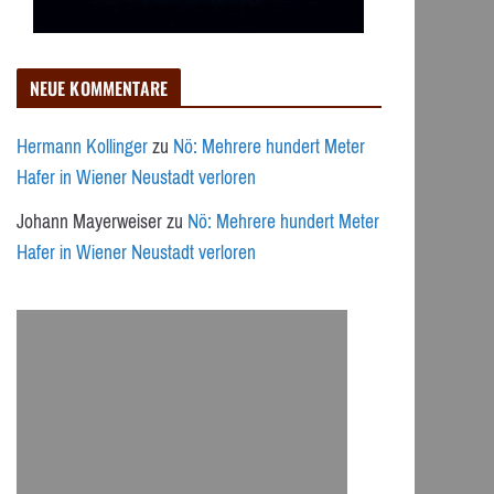
NEUE KOMMENTARE
Hermann Kollinger
zu
Nö: Mehrere hundert Meter
Hafer in Wiener Neustadt verloren
Johann Mayerweiser
zu
Nö: Mehrere hundert Meter
Hafer in Wiener Neustadt verloren