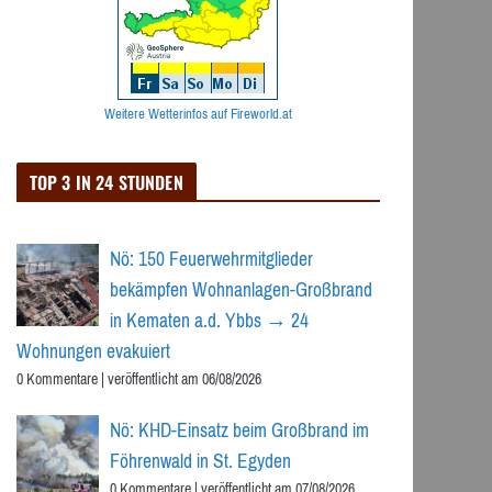
Weitere Wetterinfos auf Fireworld.at
TOP 3 IN 24 STUNDEN
Nö: 150 Feuerwehrmitglieder
bekämpfen Wohnanlagen-Großbrand
in Kematen a.d. Ybbs → 24
Wohnungen evakuiert
0 Kommentare
|
veröffentlicht am 06/08/2026
Nö: KHD-Einsatz beim Großbrand im
Föhrenwald in St. Egyden
0 Kommentare
|
veröffentlicht am 07/08/2026