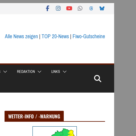
Alle News zeigen
|
TOP 20-News
|
Fiwo-Gutscheine
S
REDAKTION
LINKS
WETTER-INFO / -WARNUNG