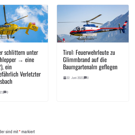
r schlittern unter
Tirol: Feuerwehrleute zu
chlepper → eine
Glimmbrand auf die
), ein
Baumgartenalm geflogen
fährlich Verletzter
22. Juni 2021
0
sbach
021
0
der sind mit
*
markiert