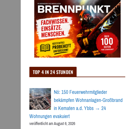
TOP 4 IN 24 STUNDEN
Nö: 150 Feuerwehrmitglieder
bekämpfen Wohnanlagen-Großbrand
in Kematen a.d. Ybbs → 24
Wohnungen evakuiert
veröffentlicht am August 6, 2026