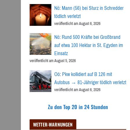
Nö: Mann (56) bei Sturz in Schredder
tödlich verletzt
veröffentlicht am August 6, 2026
Nö: Rund 500 Kräfte bei Großbrand
auf etwa 100 Hektar in St. Egyden im
Einsatz
veröffentlicht am August 5, 2026
Oö: Pkw kollidiert auf B 126 mit
Autobus → 81-Jähriger tödlich verletzt
veröffentlicht am August 6, 2026
Zu den Top 20 in 24 Stunden
WETTER-WARNUNGEN