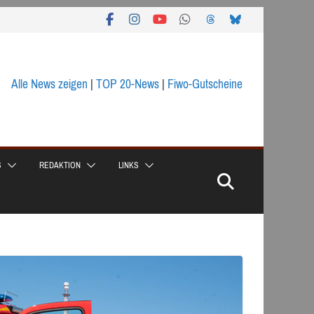
Alle News zeigen
|
TOP 20-News
|
Fiwo-Gutscheine
S
REDAKTION
LINKS