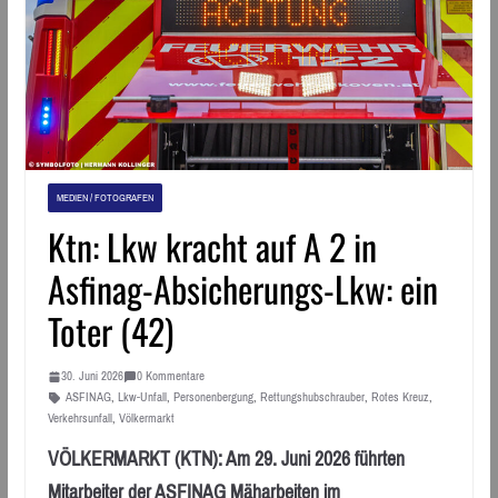
MEDIEN / FOTOGRAFEN
Ktn: Lkw kracht auf A 2 in
Asfinag-Absicherungs-Lkw: ein
Toter (42)
30. Juni 2026
0 Kommentare
ASFINAG
,
Lkw-Unfall
,
Personenbergung
,
Rettungshubschrauber
,
Rotes Kreuz
,
Verkehrsunfall
,
Völkermarkt
VÖLKERMARKT (KTN): Am 29. Juni 2026 führten
Mitarbeiter der ASFINAG Mäharbeiten im