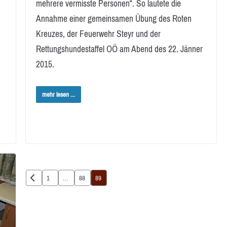
mehrere vermisste Personen“. So lautete die
Annahme einer gemeinsamen Übung des Roten
Kreuzes, der Feuerwehr Steyr und der
Rettungshundestaffel OÖ am Abend des 22. Jänner
2015.
mehr lesen ...
Seitennummerierung
1
…
88
89
der
Beiträge