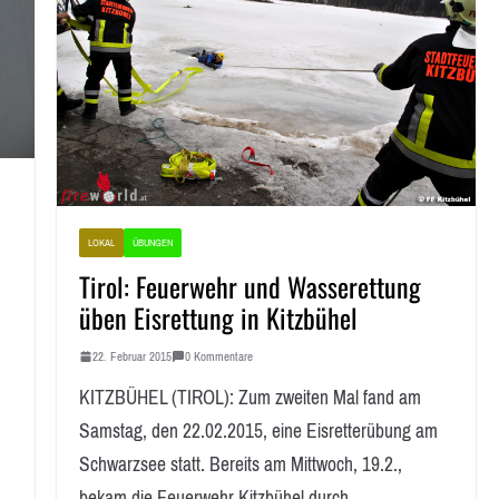
LOKAL
ÜBUNGEN
Tirol: Feuerwehr und Wasserettung
üben Eisrettung in Kitzbühel
22. Februar 2015
0 Kommentare
KITZBÜHEL (TIROL): Zum zweiten Mal fand am
Samstag, den 22.02.2015, eine Eisretterübung am
Schwarzsee statt. Bereits am Mittwoch, 19.2.,
bekam die Feuerwehr Kitzbühel durch