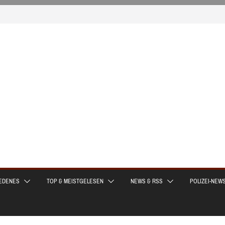
EDENES
TOP & MEISTGELESEN
NEWS & RSS
POLIZEI-NEW