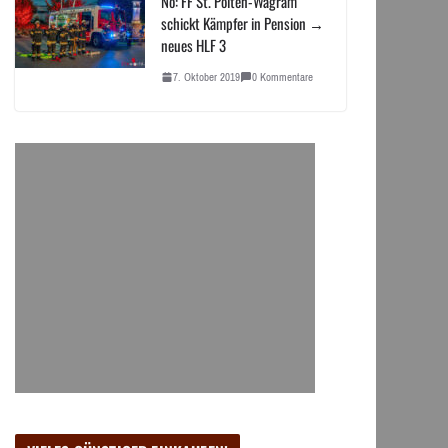
Nö: FF St. Pölten-Wagram
schickt Kämpfer in Pension →
neues HLF 3
7. Oktober 2019
0 Kommentare