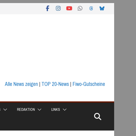
Alle News zeigen
|
TOP 20-News
|
Fiwo-Gutscheine
S
REDAKTION
LINKS