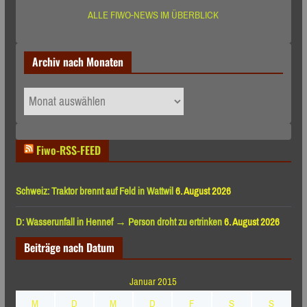
ALLE FIWO-NEWS IM ÜBERBLICK
Archiv nach Monaten
Archiv
nach
Monaten
Fiwo-RSS-FEED
Schweiz: Traktor brennt auf Feld in Wattwil
6. August 2026
D: Wasserunfall in Hennef → Person droht zu ertrinken
6. August 2026
Beiträge nach Datum
Januar 2015
M
D
M
D
F
S
S