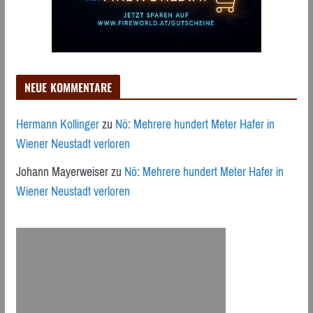
NEUE KOMMENTARE
Hermann Kollinger
zu
Nö: Mehrere hundert Meter Hafer in
Wiener Neustadt verloren
Johann Mayerweiser
zu
Nö: Mehrere hundert Meter Hafer in
Wiener Neustadt verloren