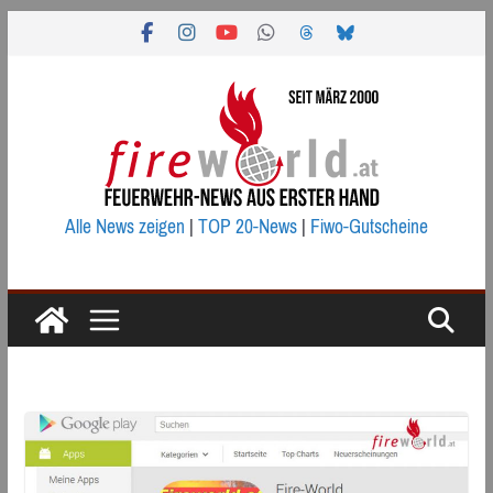
Zum
Inhalt
springen
Alle News zeigen
|
TOP 20-News
|
Fiwo-Gutscheine