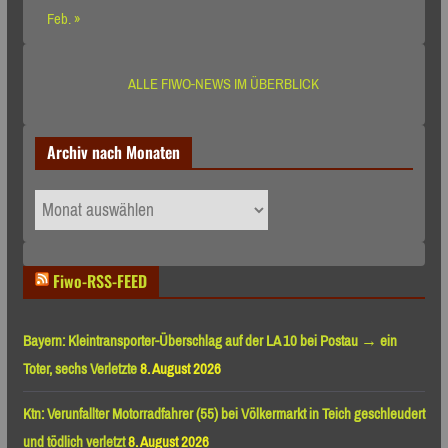
Feb. »
ALLE FIWO-NEWS IM ÜBERBLICK
Archiv nach Monaten
Archiv
nach
Monaten
Fiwo-RSS-FEED
Bayern: Kleintransporter-Überschlag auf der LA 10 bei Postau → ein
Toter, sechs Verletzte
8. August 2026
Ktn: Verunfallter Motorradfahrer (55) bei Völkermarkt in Teich geschleudert
und tödlich verletzt
8. August 2026