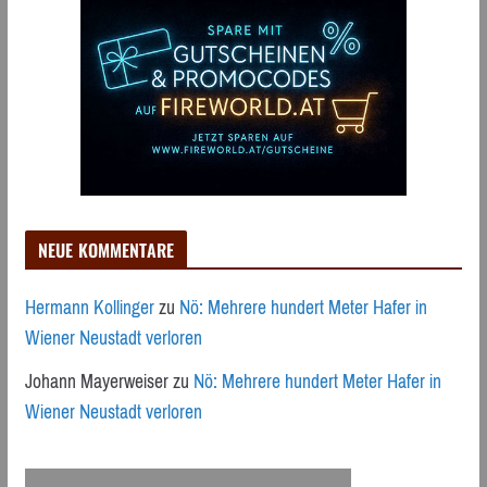
NEUE KOMMENTARE
Hermann Kollinger
zu
Nö: Mehrere hundert Meter Hafer in
Wiener Neustadt verloren
Johann Mayerweiser
zu
Nö: Mehrere hundert Meter Hafer in
Wiener Neustadt verloren