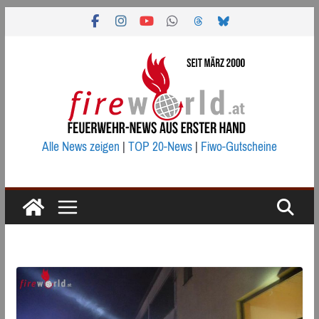
Zum
Inhalt
springen
Alle News zeigen
|
TOP 20-News
|
Fiwo-Gutscheine