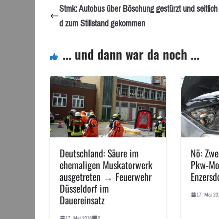
Stmk: Autobus über Böschung gestürzt und seitlich 
d zum Stillstand gekommen
... und dann war da noch ...
Deutschland: Säure im
Nö: Zwe
ehemaligen Muskatorwerk
Pkw-Mot
ausgetreten → Feuerwehr
Enzersd
Düsseldorf im
17. Mai 20
Dauereinsatz
17. Mai 2016
0