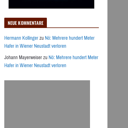
NEUE KOMMENTARE
Hermann Kollinger
zu
Nö: Mehrere hundert Meter
Hafer in Wiener Neustadt verloren
Johann Mayerweiser
zu
Nö: Mehrere hundert Meter
Hafer in Wiener Neustadt verloren