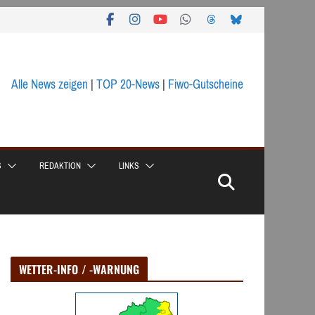
Alle News zeigen
|
TOP 20-News
|
Fiwo-Gutscheine
S
REDAKTION
LINKS
WETTER-INFO / -WARNUNG