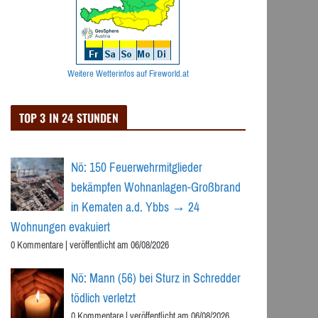
Weitere Wetterinfos auf Fireworld.at
TOP 3 IN 24 STUNDEN
Nö: 150 Feuerwehrmitglieder
bekämpfen Wohnanlagen-Großbrand
in Kematen a.d. Ybbs → 24
Wohnungen evakuiert
0 Kommentare
|
veröffentlicht am 06/08/2026
Nö: Mann (56) bei Sturz in Schredder
tödlich verletzt
0 Kommentare
|
veröffentlicht am 06/08/2026