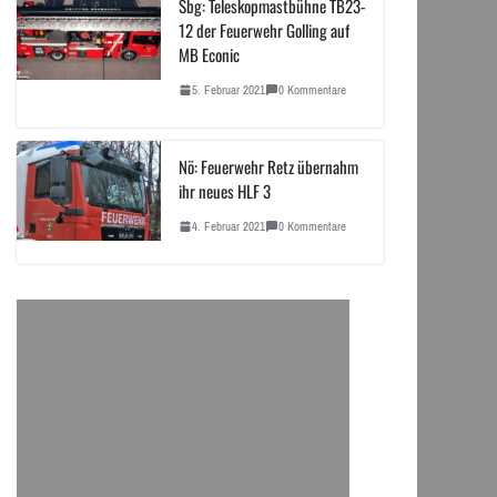
Sbg: Teleskopmastbühne TB23-
12 der Feuerwehr Golling auf
MB Econic
5. Februar 2021
0 Kommentare
Nö: Feuerwehr Retz übernahm
ihr neues HLF 3
4. Februar 2021
0 Kommentare