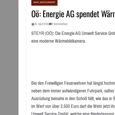
NICHT_KATEGORISIERT
Oö: Energie AG spendet Wär
25. April 2015
0 Kommentare
STEYR (OÖ): Die Energie AG Umwelt Service Gmb
eine moderne Wärmebildkamera.
Bei den Freiwilligen Feuerwehren hat längst hochmo
neben dem immer aufwändigeren Fuhrpark, sattes G
Ausrüstung beinahe in den Schoß fällt, wie das in
im Wert von über 2.500 Euro darf die Wehr jetzt i
Umwelt Service GmbH, welche eine Niederlassung i