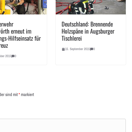
erwehr
Deutschland: Brennende
örth erneut im
Holzspäne in Augsburger
ngs-Hilfseinsatz für
Tischlerei
reuz
15. September 2015
0
mber 2015
0
der sind mit
*
markiert