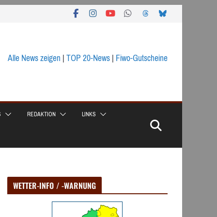
Alle News zeigen
|
TOP 20-News
|
Fiwo-Gutscheine
S
REDAKTION
LINKS
WETTER-INFO / -WARNUNG