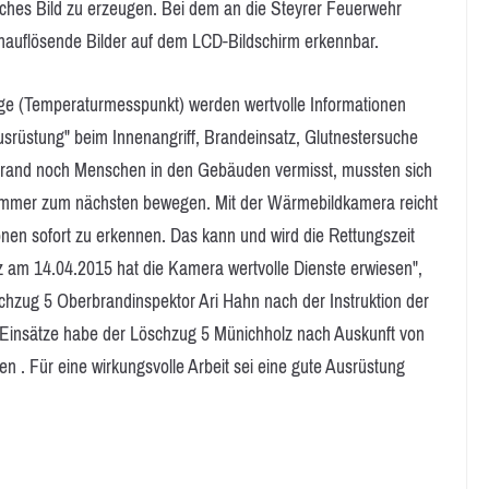
iches Bild zu erzeugen. Bei dem an die Steyrer Feuerwehr
chauflösende Bilder auf dem LCD-Bildschirm erkennbar.
ge (Temperaturmesspunkt) werden wertvolle Informationen
usrüstung" beim Innenangriff, Brandeinsatz, Glutnestersuche
rand noch Menschen in den Gebäuden vermisst, mussten sich
Zimmer zum nächsten bewegen. Mit der Wärmebildkamera reicht
onen sofort zu erkennen. Das kann und wird die Rettungszeit
 am 14.04.2015 hat die Kamera wertvolle Dienste erwiesen",
chzug 5 Oberbrandinspektor Ari Hahn nach der Instruktion der
Einsätze habe der Löschzug 5 Münichholz nach Auskunft von
ten . Für eine wirkungsvolle Arbeit sei eine gute Ausrüstung