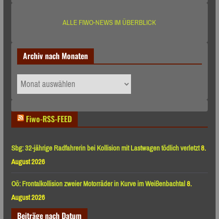
ALLE FIWO-NEWS IM ÜBERBLICK
Archiv nach Monaten
Archiv
nach
Monaten
Fiwo-RSS-FEED
Sbg: 32-jährige Radfahrerin bei Kollision mit Lastwagen tödlich verletzt
8.
August 2026
Oö: Frontalkollision zweier Motorräder in Kurve im Weißenbachtal
8.
August 2026
Beiträge nach Datum