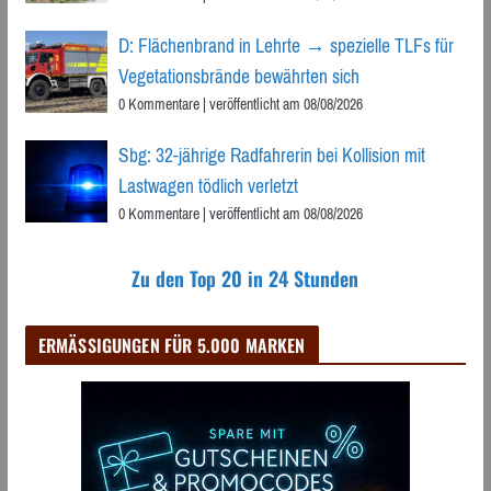
D: Flächenbrand in Lehrte → spezielle TLFs für
Vegetationsbrände bewährten sich
0 Kommentare
|
veröffentlicht am 08/08/2026
Sbg: 32-jährige Radfahrerin bei Kollision mit
Lastwagen tödlich verletzt
0 Kommentare
|
veröffentlicht am 08/08/2026
Zu den Top 20 in 24 Stunden
ERMÄSSIGUNGEN FÜR 5.000 MARKEN