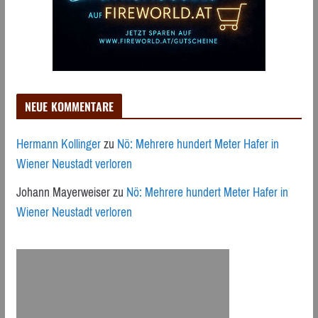
NEUE KOMMENTARE
Hermann Kollinger
zu
Nö: Mehrere hundert Meter Hafer in
Wiener Neustadt verloren
Johann Mayerweiser
zu
Nö: Mehrere hundert Meter Hafer in
Wiener Neustadt verloren