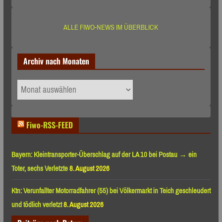
ALLE FIWO-NEWS IM ÜBERBLICK
Archiv nach Monaten
Archiv
nach
Monaten
Fiwo-RSS-FEED
Bayern: Kleintransporter-Überschlag auf der LA 10 bei Postau → ein
Toter, sechs Verletzte
8. August 2026
Ktn: Verunfallter Motorradfahrer (55) bei Völkermarkt in Teich geschleudert
und tödlich verletzt
8. August 2026