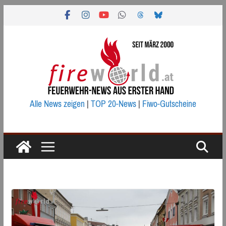
Zum
Inhalt
springen
Alle News zeigen
|
TOP 20-News
|
Fiwo-Gutscheine