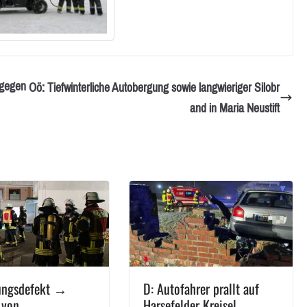
 gegen
Oö: Tiefwinterliche Autobergung sowie langwieriger Silobr
and in Maria Neustift
ungsdefekt →
D: Autofahrer prallt auf
 von
Harsefelder Kreisel →