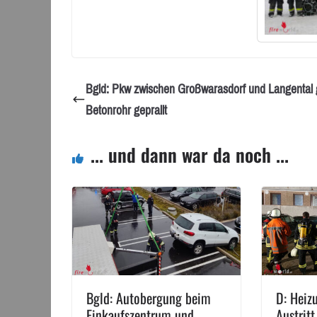
Bgld: Pkw zwischen Großwarasdorf und Langental
Betonrohr geprallt
... und dann war da noch ...
Bgld: Autobergung beim
D: Heiz
Einkaufszentrum und
Austritt