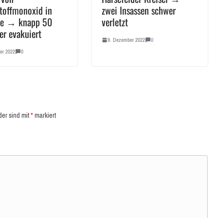
toffmonoxid in
zwei Insassen schwer
de → knapp 50
verletzt
r evakuiert
9. Dezember 2022
0
er 2022
0
der sind mit
*
markiert