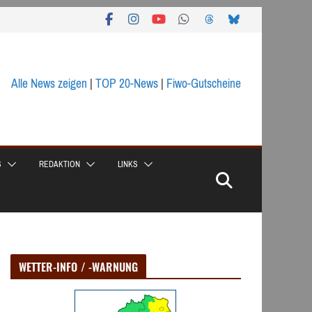
Alle News zeigen
|
TOP 20-News
|
Fiwo-Gutscheine
S
REDAKTION
LINKS
WETTER-INFO / -WARNUNG