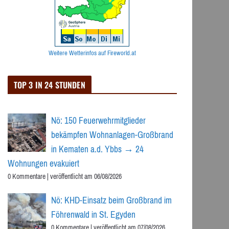
Weitere Wetterinfos auf Fireworld.at
TOP 3 IN 24 STUNDEN
Nö: 150 Feuerwehrmitglieder
bekämpfen Wohnanlagen-Großbrand
in Kematen a.d. Ybbs → 24
Wohnungen evakuiert
0 Kommentare
|
veröffentlicht am 06/08/2026
Nö: KHD-Einsatz beim Großbrand im
Föhrenwald in St. Egyden
0 Kommentare
|
veröffentlicht am 07/08/2026