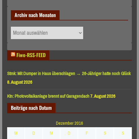
Archiv nach Monaten
Archiv
nach
Monaten
Fiwo-RSS-FEED
Stmk: Mit Dumper in Haus überschlagen → 26-Jähriger hatte noch Glück
8. August 2026
Ktn: Photovoltaikanlage brennt auf Garagendach
7. August 2026
Beiträge nach Datum
Dezember 2016
M
D
M
D
F
S
S