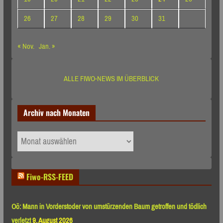
26
27
28
29
30
31
« Nov.
Jan. »
ALLE FIWO-NEWS IM ÜBERBLICK
Archiv nach Monaten
Archiv
nach
Monaten
Fiwo-RSS-FEED
Oö: Mann in Vorderstoder von umstürzenden Baum getroffen und tödlich
verletzt
9. August 2026