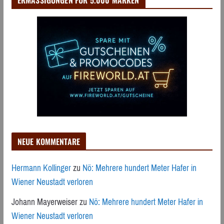
ERMÄSSIGUNGEN FÜR 5.000 MARKEN
NEUE KOMMENTARE
Hermann Kollinger
zu
Nö: Mehrere hundert Meter Hafer in
Wiener Neustadt verloren
Johann Mayerweiser
zu
Nö: Mehrere hundert Meter Hafer in
Wiener Neustadt verloren