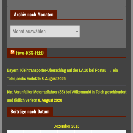
Archiv nach Monaten
Archiv
nach
Monaten
Fiwo-RSS-FEED
Bayern: Kleintransporter-Überschlag auf der LA 10 bei Postau → ein
Toter, sechs Verletzte
8. August 2026
Ktn: Verunfallter Motorradfahrer (55) bei Völkermarkt in Teich geschleudert
und tödlich verletzt
8. August 2026
Beiträge nach Datum
Dezember 2016