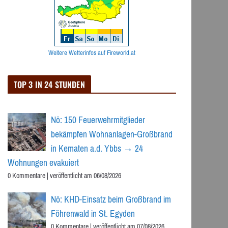
Weitere Wetterinfos auf Fireworld.at
TOP 3 IN 24 STUNDEN
Nö: 150 Feuerwehrmitglieder
bekämpfen Wohnanlagen-Großbrand
in Kematen a.d. Ybbs → 24
Wohnungen evakuiert
0 Kommentare
|
veröffentlicht am 06/08/2026
Nö: KHD-Einsatz beim Großbrand im
Föhrenwald in St. Egyden
0 Kommentare
|
veröffentlicht am 07/08/2026