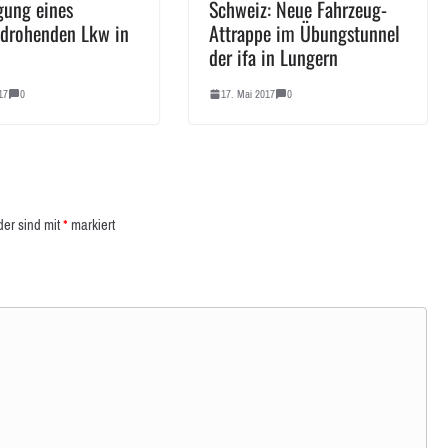
gung eines
Schweiz: Neue Fahrzeug-
drohenden Lkw in
Attrappe im Übungstunnel
der ifa in Lungern
17
0
17. Mai 2017
0
der sind mit
*
markiert