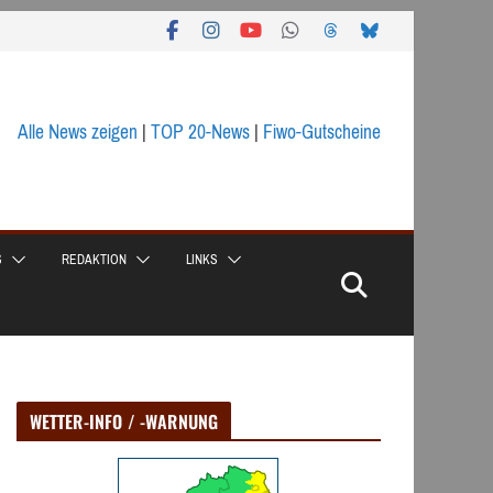
Alle News zeigen
|
TOP 20-News
|
Fiwo-Gutscheine
S
REDAKTION
LINKS
WETTER-INFO / -WARNUNG