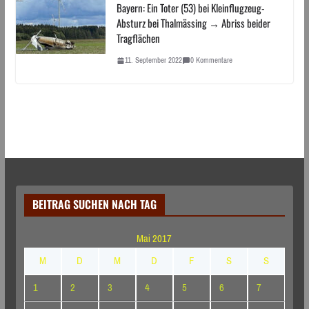
Bayern: Ein Toter (53) bei Kleinflugzeug-
Absturz bei Thalmässing → Abriss beider
Tragflächen
11. September 2022
0 Kommentare
BEITRAG SUCHEN NACH TAG
Mai 2017
M
D
M
D
F
S
S
1
2
3
4
5
6
7