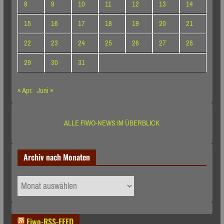
8
9
10
11
12
13
14
15
16
17
18
19
20
21
22
23
24
25
26
27
28
29
30
31
« Apr.
Juni »
ALLE FIWO-NEWS IM ÜBERBLICK
Archiv nach Monaten
Archiv
nach
Monaten
Fiwo-RSS-FEED