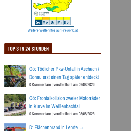
Weitere Wetterinfos auf Fireworld.at
TOP 3 IN 24 STUNDEN
Oö: Tödlicher Pkw-Unfall in Aschach /
Donau erst einen Tag später entdeckt
0 Kommentare
|
veröffentlicht am 09/08/2026
Oö: Frontalkollision zweier Motorräder
in Kurve im Weißenbachtal
0 Kommentare
|
veröffentlicht am 08/08/2026
D: Flächenbrand in Lehrte →