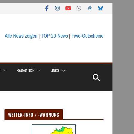
Alle News zeigen
|
TOP 20-News
|
Fiwo-Gutscheine
S
REDAKTION
LINKS
WETTER-INFO / -WARNUNG