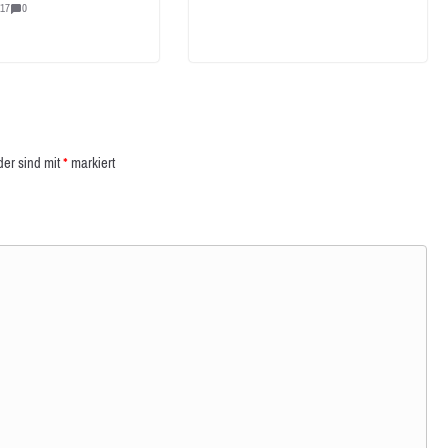
017
0
der sind mit
*
markiert