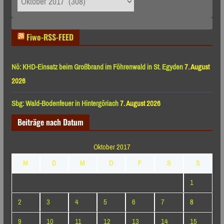
nach
Monaten
Fiwo-RSS-FEED
Nö: KHD-Einsatz beim Großbrand im Föhrenwald in St. Egyden
7. August
2026
Sbg: Wald-Bodenfeuer in Hintergöriach
7. August 2026
Beiträge nach Datum
Oktober 2017
M
D
M
D
F
S
S
1
2
3
4
5
6
7
8
9
10
11
12
13
14
15