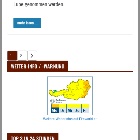
Lupe genommen werden.
mehr lesen ...
Seitennummerierung
1
2
der
WETTER-INFO / -WARNUNG
Beiträge
Weitere Wetterinfos auf Fireworld.at
TOP 3 IN 24 STUNDEN