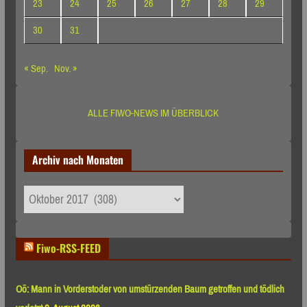
23
24
25
26
27
28
29
30
31
« Sep.
Nov. »
ALLE FIWO-NEWS IM ÜBERBLICK
Archiv nach Monaten
Archiv
nach
Monaten
Fiwo-RSS-FEED
Oö: Mann in Vorderstoder von umstürzenden Baum getroffen und tödlich