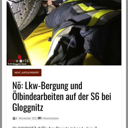
NICHT_KATEGORISIERT
Nö: Lkw-Bergung und
Ölbindearbeiten auf der S6 bei
Gloggnitz
8. November 2017
0 Kommentare