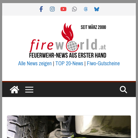
Zum
Inhalt
springen
Alle News zeigen
|
TOP 20-News
|
Fiwo-Gutscheine