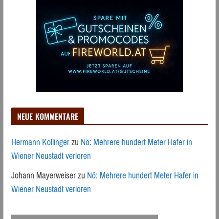
NEUE KOMMENTARE
Hermann Kollinger
zu
Nö: Mehrere hundert Meter Hafer in
Wiener Neustadt verloren
Johann Mayerweiser
zu
Nö: Mehrere hundert Meter Hafer in
Wiener Neustadt verloren