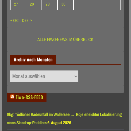
27
28
29
30
« Okt.
Dez. »
ALLE FIWO-NEWS IM ÜBERBLICK
Archiv nach Monaten
Archiv
nach
Monaten
Fiwo-RSS-FEED
Sbg: Tödlicher Badeunfall im Wallersee → Boje erleichter Lokalisierung
eines Stand-up-Paddlers
6. August 2026