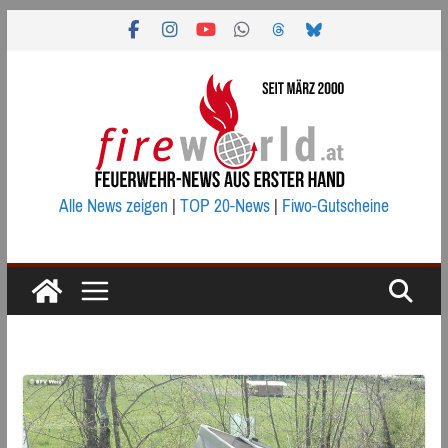
Zum
Inhalt
springen
Alle News zeigen
|
TOP 20-News
|
Fiwo-Gutscheine