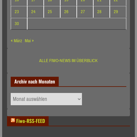
23
24
25
26
27
28
29
30
« März
Mai »
ALLE FIWO-NEWS IM ÜBERBLICK
Archiv nach Monaten
Archiv
nach
Monaten
Fiwo-RSS-FEED