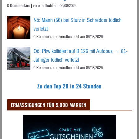
0 Kommentare
|
veröffentlicht am 06/08/2026
Nö: Mann (56) bei Sturz in Schredder tödlich
verletzt
0 Kommentare
|
veröffentlicht am 06/08/2026
Oö: Pkw kollidiert auf B 126 mit Autobus → 81-
Jähriger tödlich verletzt
0 Kommentare
|
veröffentlicht am 06/08/2026
Zu den Top 20 in 24 Stunden
ERMÄSSIGUNGEN FÜR 5.000 MARKEN