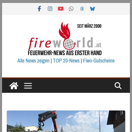
Zum
Inhalt
springen
Alle News zeigen
|
TOP 20-News
|
Fiwo-Gutscheine