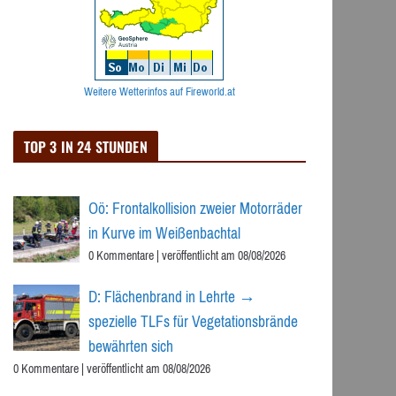
Weitere Wetterinfos auf Fireworld.at
TOP 3 IN 24 STUNDEN
Oö: Frontalkollision zweier Motorräder
in Kurve im Weißenbachtal
0 Kommentare
|
veröffentlicht am 08/08/2026
D: Flächenbrand in Lehrte →
spezielle TLFs für Vegetationsbrände
bewährten sich
0 Kommentare
|
veröffentlicht am 08/08/2026