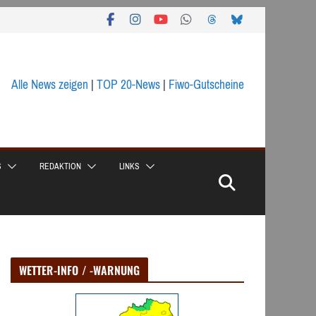
Alle News zeigen
|
TOP 20-News
|
Fiwo-Gutscheine
S
REDAKTION
LINKS
WETTER-INFO / -WARNUNG