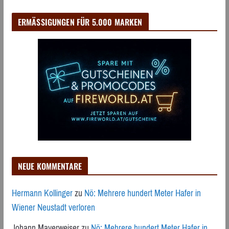
ERMÄSSIGUNGEN FÜR 5.000 MARKEN
NEUE KOMMENTARE
Hermann Kollinger
zu
Nö: Mehrere hundert Meter Hafer in
Wiener Neustadt verloren
Johann Mayerweiser
zu
Nö: Mehrere hundert Meter Hafer in