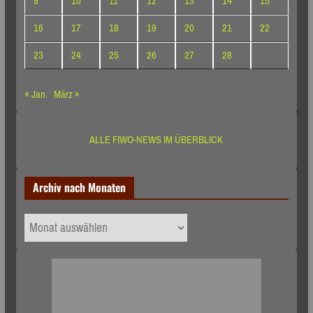
9
10
11
12
13
14
15
16
17
18
19
20
21
22
23
24
25
26
27
28
« Jan.
März »
ALLE FIWO-NEWS IM ÜBERBLICK
Archiv nach Monaten
Archiv
nach
Monaten