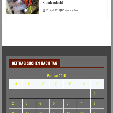
Brandverdacht
16. April 2015
0 Kommentare
BEITRAG SUCHEN NACH TAG
Februar 2015
M
D
M
D
F
S
S
1
2
3
4
5
6
7
8