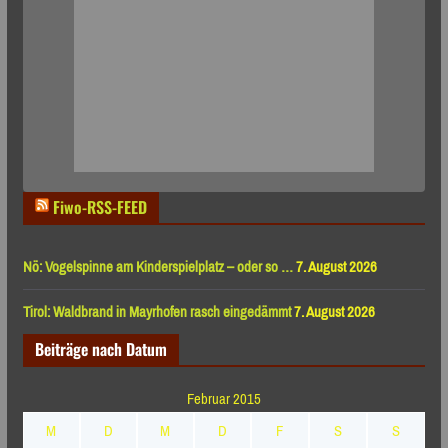
Fiwo-RSS-FEED
Nö: Vogelspinne am Kinderspielplatz – oder so …
7. August 2026
Tirol: Waldbrand in Mayrhofen rasch eingedämmt
7. August 2026
Beiträge nach Datum
Februar 2015
M
D
M
D
F
S
S