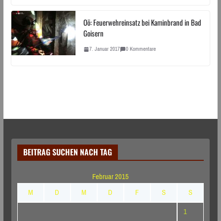
Oö: Feuerwehreinsatz bei Kaminbrand in Bad
Goisern
7. Januar 2017
0 Kommentare
BEITRAG SUCHEN NACH TAG
Februar 2015
M
D
M
D
F
S
S
1