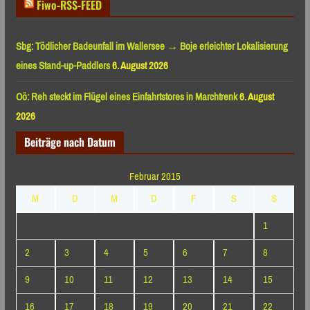
Fiwo-RSS-FEED
Sbg: Tödlicher Badeunfall im Wallersee → Boje erleichter Lokalisierung
eines Stand-up-Paddlers
6. August 2026
Oö: Reh steckt im Flügel eines Einfahrtstores in Marchtrenk
6. August
2026
Beiträge nach Datum
Februar 2015
M
D
M
D
F
S
S
1
2
3
4
5
6
7
8
9
10
11
12
13
14
15
16
17
18
19
20
21
22