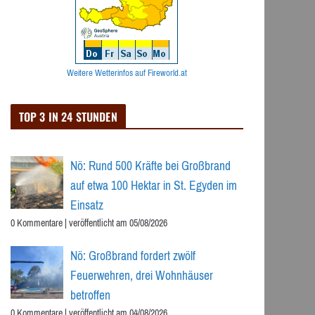
Weitere Wetterinfos auf Fireworld.at
TOP 3 IN 24 STUNDEN
Nö: Rund 500 Kräfte bei Großbrand
auf etwa 100 Hektar in St. Egyden im
Einsatz
0 Kommentare
|
veröffentlicht am 05/08/2026
Nö: Großbrand fordert zwölf
Feuerwehren, drei Wohnhäuser
betroffen
0 Kommentare
|
veröffentlicht am 04/08/2026