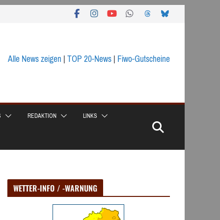
Alle News zeigen
|
TOP 20-News
|
Fiwo-Gutscheine
S
REDAKTION
LINKS
WETTER-INFO / -WARNUNG