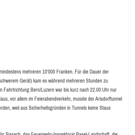
mindestens mehreren 10‘000 Franken. Für die Dauer der
 schwerem Gerät) kam es während mehreren Stunden zu
n Fahrtrichtung Bern/Luzern war bis kurz nach 22.00 Uhr nur
taus, vor allem im Feierabendverkehr, musste der Arisdorftunnel
erden, weil aus Sicherheitsgründen in Tunnels keine Staus
hr Sissach, das Feuerwehr-Inspektorat Basel-Landschaft, die