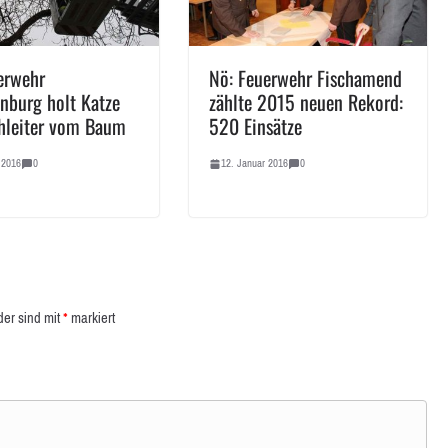
erwehr
Nö: Feuerwehr Fischamend
nburg holt Katze
zählte 2015 neuen Rekord:
hleiter vom Baum
520 Einsätze
 2016
0
12. Januar 2016
0
der sind mit
*
markiert